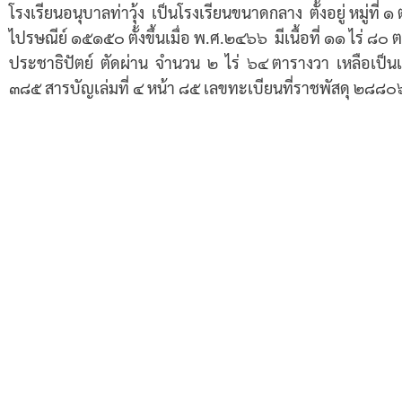
โรงเรียนอนุบาลท่าวุ้ง เป็นโรงเรียนขนาดกลาง ตั้งอยู่ หมู่ที่ ๑
ไปรษณีย์ ๑๕๑๕๐ ตั้งขึ้นเมื่อ พ.ศ.๒๔๖๖ มีเนื้อที่ ๑๑ ไร่
ประชาธิปัตย์ ตัดผ่าน จำนวน ๒ ไร่ ๖๔ ตารางวา เหลือเป็นเนื
๓๘๕ สารบัญเล่มที่ ๔ หน้า ๘๕ เลขทะเบียนที่ราชพัสดุ ๒๘