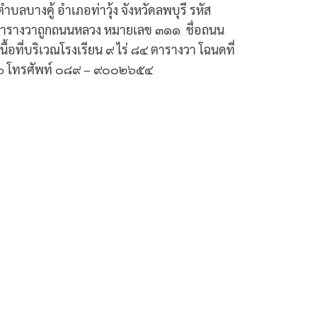
 ตำบลบางคู้ อำเภอท่าวุ้ง จังหวัดลพบุรี รหัส
 ๘๐ ตารางวาถูกถนนหลวง หมายเลข ๓๑๑ ชื่อถนน
้อที่บริเวณโรงเรียน ๙ ไร่ ๘๔ ตารางวา โฉนดที่
๘๐๖ โทรศัพท์ ๐๘๙ – ๙๐๐๒๖๕๔