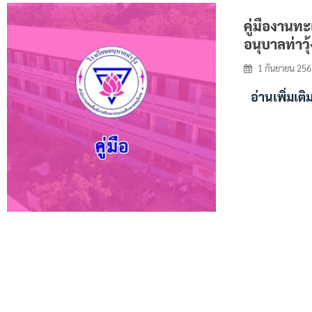
คู่มืองานท
อนุบาลท่าวุ้
1 กันยายน 256
อ่านเพิ่มเต