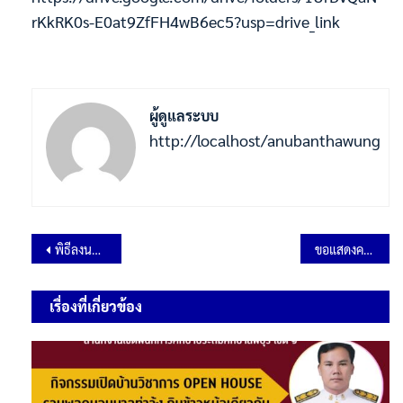
rKkRK0s-E0at9ZfFH4wB6ec5?usp=drive_link
ผู้ดูแลระบบ
http://localhost/anubanthawung
พิธีลงนามถวายพระพรชัยมงคลเฉลิมพระเกียรติ เนื่องในโอกาสวันเฉลิมพระชนมพรรษา สมเด็จพระนางเจ้า สุทิดา พัชรสุธาพิมลลักษณ พระบรมราชินี 2568
ขอแสดงความยินดีกับนักเรียนมีผลการประเมินคุณภาพผู้เรียน (NT) ๑๐๐ คะแนน
เรื่องที่เกี่ยวข้อง