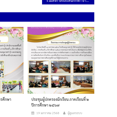
ร่วมส่งกำลังใจให้นักกีฬา อาสาสมัครกิจกรรม “เดิน วิ่ง ปั่น เชิญธงตราสัญลักษณ์งานเฉลิมพระเกียรติฯ 6 รอบ
การศึกษา
ประชุมผู้ปกครองนักเรียน ภาคเรียนที่ ๒
ปีการศึกษา ๒๕๖๗
19 มกราคม 2568
ผู้ดูแลระบบ