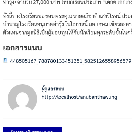
ท่าวุ้ง) จำนวน 27,000 บาท ให้นักเรียนประเภท “เด็กดี เด็ก
ทั้งนี้ทางโรงเรียนขอขอบพระคุณ นายอภิชาติ แสงวิโรจน์ ประ
บำนาญโรงเรียนอนุบาลท่าวุ้ง ในโอกาสนี้ ผอ.เกษม เขียวสะอาด ค
ตัวแทนจากมูลนิธิเป็นผู้มอบทุนให้กับนักเรียนทุกระดับชั้นในครั
เอกสารแนบ
448505167_788780133451351_5825126558956579
ผู้ดูแลระบบ
http://localhost/anubanthawung